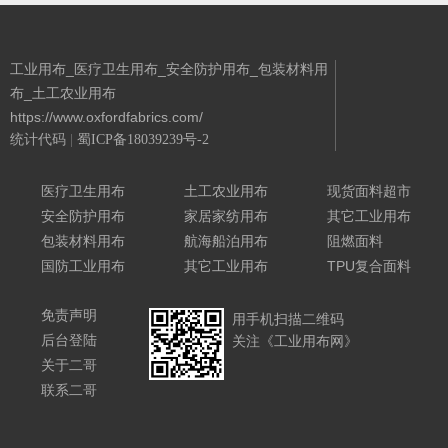
工业用布_医疗卫生用布_安全防护用布_包装材料用
布_土工农业用布
https://www.oxfordfabrics.com/
统计代码
|
蜀ICP备18039239号-2
Powered By 城南二哥
医疗卫生用布
土工农业用布
现货面料超市
安全防护用布
家居家纺用布
其它工业用布
包装材料用布
航海船泊用布
阻燃面料
国防工业用布
其它工业用布
TPU复合面料
免责声明
用手机扫描二维码
后台登陆
关注《工业用布网》
关于二哥
联系二哥