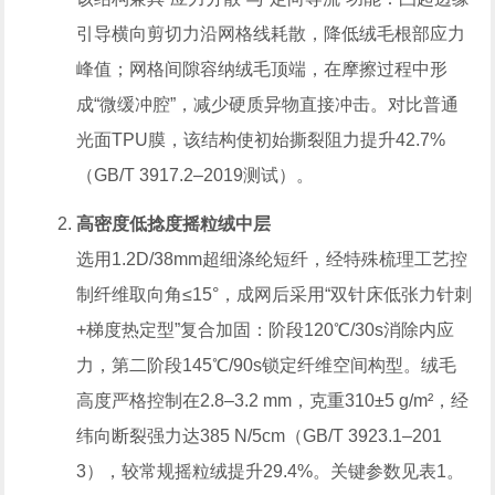
引导横向剪切力沿网格线耗散，降低绒毛根部应力
峰值；网格间隙容纳绒毛顶端，在摩擦过程中形
成“微缓冲腔”，减少硬质异物直接冲击。对比普通
光面TPU膜，该结构使初始撕裂阻力提升42.7%
（GB/T 3917.2–2019测试）。
高密度低捻度摇粒绒中层
选用1.2D/38mm超细涤纶短纤，经特殊梳理工艺控
制纤维取向角≤15°，成网后采用“双针床低张力针刺
+梯度热定型”复合加固：阶段120℃/30s消除内应
力，第二阶段145℃/90s锁定纤维空间构型。绒毛
高度严格控制在2.8–3.2 mm，克重310±5 g/m²，经
纬向断裂强力达385 N/5cm（GB/T 3923.1–201
3），较常规摇粒绒提升29.4%。关键参数见表1。