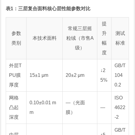
表1：三层复合面料核心层性能参数对比
提
常规三层摇
参数
升
测试
本技术面料
粒绒（市售A
类别
幅
标准
级）
度
外层T
GB/T
↓2
PU膜
15±1 μm
20±2 μm
104
5%
厚度
0.2
网格
ISO
0.10±0.01 m
—（光面
凸起
—
4622
m
膜）
深度
-2
GB/T
中层
↑5.