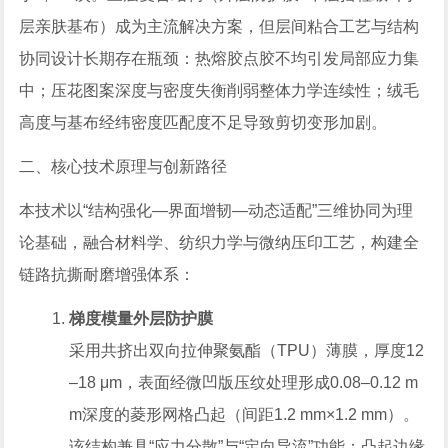
层亲肤基布）成为主流解决方案，但层间粘合工艺与结构
协同设计长期存在瓶颈：热熔胶点胶不均引发局部应力集
中；压花图案深度与密度失衡削弱整体力学连续性；绒毛
高度与基布经纬密度匹配度不足导致剪切变形加剧。
二、核心技术原理与创新路径
本技术以“结构强化—界面增韧—动态适配”三维协同为理
论基础，融合材料学、纺织力学与微纳压印工艺，构建全
链路抗撕耐磨增强体系：
梯度模量外层防护膜
采用共挤出双向拉伸聚氨酯（TPU）薄膜，厚度12
–18 μm，表面经微凹版压纹处理形成0.08–0.12 m
m深度的菱形网格凸起（间距1.2 mm×1.2 mm）。
该结构兼具“应力分散”与“定向导流”功能：凸起边缘