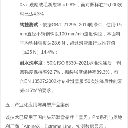
0×）观察绒毛断裂率＜0.8%，而对照样在15,000次
时已达4.3%；
钩挂测试
：依据GB/T 21295–2014附录C，使用0.5
mm直径不锈钢钩以100 mm/min速度钩拉，本面料
平均钩挂强度达28.6 N，超过滑雪服行业推荐值
（≥25 N）14.4%；
耐水洗牢度
：50次ISO 6330–2021标准洗涤后，剥
离强度保持率92.7%，撕裂强度保持率89.3%，符
合EN 13527:2002对专业滑雪服“50次洗涤后性能衰
减≤15%”的要求。
五、产业化应用与典型产品案例
该技术已应用于国内头部滑雪品牌「雪刃」Pro系列与奥地
利厂商「AlpineX」Extreme Line。实测数据显示：