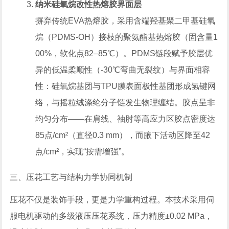
纳米硅氧烷改性热熔胶界面层
摒弃传统EVA热熔胶，采用含端羟基聚二甲基硅氧
烷（PDMS-OH）接枝的聚氨酯基热熔胶（固含量1
00%，软化点82–85℃）。PDMS链段赋予胶层优
异的低温柔顺性（-30℃弯曲无裂纹）与界面相容
性：硅氧烷基团与TPU膜表面极性基团形成氢键网
络，与摇粒绒涤纶分子链发生物理缠结。胶点呈非
均匀分布——在肩线、袖肘等高应力区胶点密度达
85点/cm²（直径0.3 mm），而腋下活动区降至42
点/cm²，实现“按需增强”。
三、压花工艺与结构力学协同机制
压花不仅是装饰手段，更是力学重构过程。本技术采用伺
服电机驱动的多级液压压花系统，压力精度±0.02 MPa，