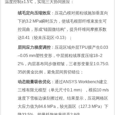
温度控制±1.5℃，实现三大协同效应：
绒毛定向压缩效应
：压花凸模对摇粒绒施加垂直向
下的3.2 MPa瞬时压力，使绒毛根部纤维束发生可
控屈曲，形成“锚固微结构”，提升纤维间摩擦系数
达0.41（较未压花区↑0.13）；
层间应力梯度调控
：压花区域外层TPU膜产生0.03
–0.05 mm塑性变形，中层摇粒绒厚度压缩18–2
2%，内层基布同步微褶皱，三者形变量呈1:0.75:0.
35的黄金比例，避免层间剪切错位；
动态能量吸收优化
：通过ANSYS Workbench建立
三维有限元模型（单元尺寸0.1 mm），模拟10 m/s
速度下雪板边缘刮擦过程。结果显示，压花网格区
大应力值为84.6 MPa，较光面区（127.3 MPa）下
降33.5%，能量耗散效率提高2.8倍。