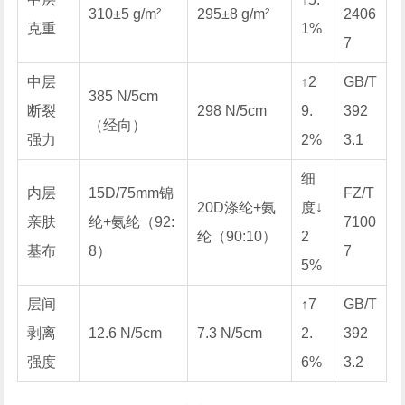
310±5 g/m²
295±8 g/m²
2406
克重
1%
7
中层
↑2
GB/T
385 N/5cm
断裂
298 N/5cm
9.
392
（经向）
强力
2%
3.1
细
内层
15D/75mm锦
FZ/T
20D涤纶+氨
度↓
亲肤
纶+氨纶（92:
7100
纶（90:10）
2
基布
8）
7
5%
层间
↑7
GB/T
剥离
12.6 N/5cm
7.3 N/5cm
2.
392
强度
6%
3.2