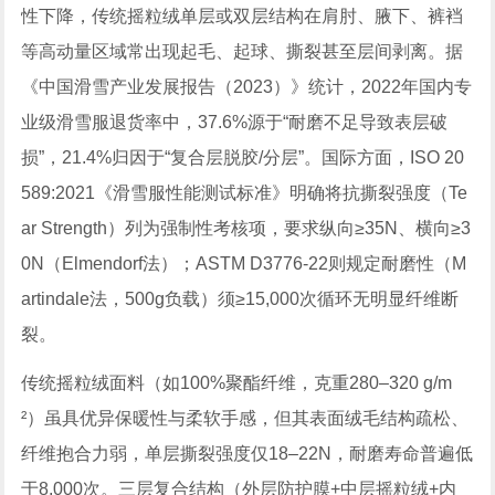
性下降，传统摇粒绒单层或双层结构在肩肘、腋下、裤裆
等高动量区域常出现起毛、起球、撕裂甚至层间剥离。据
《中国滑雪产业发展报告（2023）》统计，2022年国内专
业级滑雪服退货率中，37.6%源于“耐磨不足导致表层破
损”，21.4%归因于“复合层脱胶/分层”。国际方面，ISO 20
589:2021《滑雪服性能测试标准》明确将抗撕裂强度（Te
ar Strength）列为强制性考核项，要求纵向≥35N、横向≥3
0N（Elmendorf法）；ASTM D3776-22则规定耐磨性（M
artindale法，500g负载）须≥15,000次循环无明显纤维断
裂。
传统摇粒绒面料（如100%聚酯纤维，克重280–320 g/m
²）虽具优异保暖性与柔软手感，但其表面绒毛结构疏松、
纤维抱合力弱，单层撕裂强度仅18–22N，耐磨寿命普遍低
于8,000次。三层复合结构（外层防护膜+中层摇粒绒+内