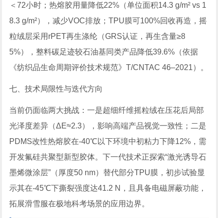
＜72小时；热熔胶用量降低22%（单位面积14.3 g/m² vs 1
8.3 g/m²），减少VOC排放；TPU膜可100%回收再造，摇
粒绒层采用rPET再生涤纶（GRS认证，再生含量≥8
5%），整料碳足迹较石油基同类产品降低39.6%（依据
《纺织品生命周期评价技术规范》T/CNTAC 46–2021）。
七、技术局限性与迭代方向
当前仍面临两大挑战：一是超细纤维摇粒绒在压花后局部
光泽度差异（ΔE≈2.3），影响高端产品视觉一致性；二是
PDMS改性热熔胶在-40℃以下环境中初粘力下降12%，需
开发氟硅共聚型新型胶体。下一代技术正探索“激光诱导石
墨烯微涂层”（厚度50 nm）替代部分TPU膜，初步试验显
示其在-45℃下撕裂强度达41.2 N，且具备电磁屏蔽功能，
拓展滑雪服在极地科考场景的应用边界。