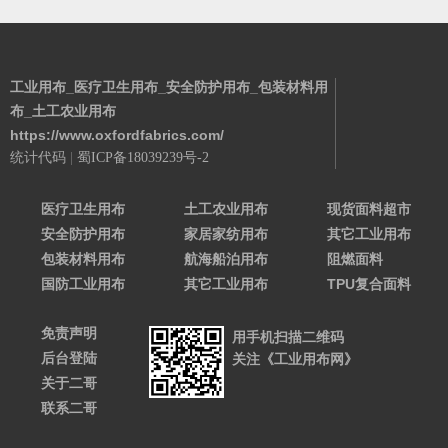
工业用布_医疗卫生用布_安全防护用布_包装材料用
布_土工农业用布
https://www.oxfordfabrics.com/
统计代码
|
蜀ICP备18039239号-2
Powered By 城南二哥
医疗卫生用布
土工农业用布
现货面料超市
安全防护用布
家居家纺用布
其它工业用布
包装材料用布
航海船泊用布
阻燃面料
国防工业用布
其它工业用布
TPU复合面料
免责声明
用手机扫描二维码
后台登陆
关注《工业用布网》
关于二哥
联系二哥