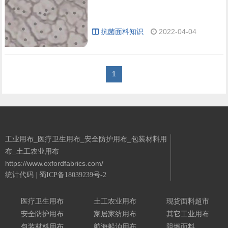
抗菌面料知识
2022-04-04
1
工业用布_医疗卫生用布_安全防护用布_包装材料用
布_土工农业用布
https://www.oxfordfabrics.com/
统计代码
|
蜀ICP备18039239号-2
Powered By 城南二哥
医疗卫生用布
土工农业用布
现货面料超市
安全防护用布
家居家纺用布
其它工业用布
包装材料用布
航海船泊用布
阻燃面料