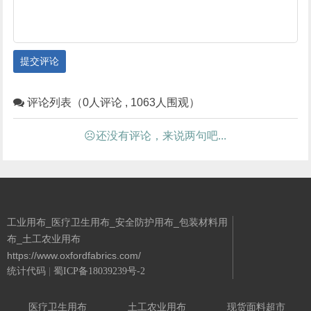
提交评论
评论列表（0人评论 , 1063人围观）
☹还没有评论，来说两句吧...
工业用布_医疗卫生用布_安全防护用布_包装材料用
布_土工农业用布
https://www.oxfordfabrics.com/
统计代码
|
蜀ICP备18039239号-2
Powered By 城南二哥
医疗卫生用布
土工农业用布
现货面料超市