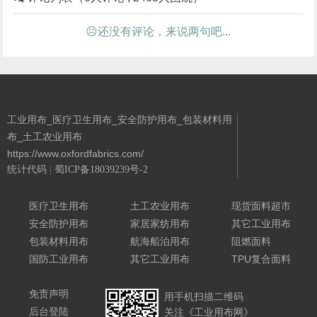
☹还没有评论，来说两句吧...
工业用布_医疗卫生用布_安全防护用布_包装材料用
布_土工农业用布
https://www.oxfordfabrics.com/
统计代码
|
蜀ICP备18039239号-2
Powered By 城南二哥
医疗卫生用布
土工农业用布
现货面料超市
安全防护用布
家居家纺用布
其它工业用布
包装材料用布
航海船泊用布
阻燃面料
国防工业用布
其它工业用布
TPU复合面料
免责声明
用手机扫描二维码
后台登陆
关注《工业用布网》