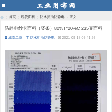
首页
现货面料
防水拒油防静电
正文
防静电纱卡面料（竖条）80%T*20%C 235克面料
城南二哥
防水拒油防静电
2021-09-18 09:41:26
›
›
›
›