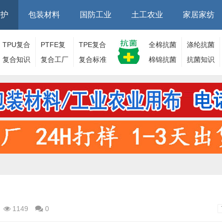
防护
包装材料
国防工业
土工农业
家居家纺
TPU复合
PTFE复
TPE复合
全棉抗菌
涤纶抗菌
面料
复合知识
合面料
复合工厂
面料
复合标准
棉锦抗菌
面料
抗菌知识
面料
1149
0