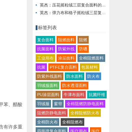
英杰：压花摇粒绒三层复合面料的热湿舒适性与层间结合强度协同提升工艺
英杰：弹力布和格子摇粒绒三层复合面料在修身户外夹克中的弹性与保暖协同设计
标签列表
复合面料
阻燃面料
阻燃
抗菌面料
防紫外线
防晒
工业用布
涂层面料
全棉阻燃面料
抗菌
PTFE复合面料
包装材料
防紫外线面料
防水面料
防火布
羽绒服面料
防水透湿面料
PU涂层面料
牛津布面料
抗菌纤维
羽绒服
窗帘
全棉阻燃防静电面料
甲苯、醋酸
阻燃防静电面料
全棉阻燃防火布
全棉防火布
全棉阻燃布
含有许多重
四面弹复合面料
医疗用布
医疗