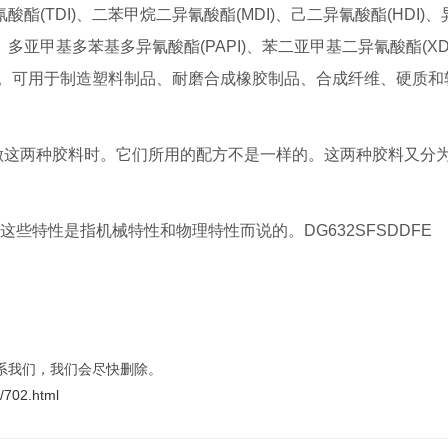
酯(TDI)、二苯甲烷二异氰酸酯(MDI)、己二异氰酸酯(HDI)
)、多亚甲基多苯基多异氰酸酯(PAPI)、苯二亚甲基二异氰酸酯(XD
。可用于制造塑料制品、耐磨合成橡胶制品、合成纤维、硬质和
在做这两种胶料时。它们所用的配方不是一样的。这两种胶料又分
些特性是指机械特性和物理特性而说的。DG632SFSDDFE
系我们，我们会尽快删除。
t/702.html