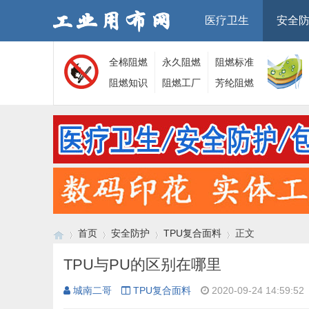
医疗卫生
安全
全棉阻燃
永久阻燃
阻燃标准
面料
阻燃知识
面料
阻燃工厂
芳纶阻燃
面料
首页
安全防护
TPU复合面料
正文
TPU与PU的区别在哪里
城南二哥
TPU复合面料
2020-09-24 14:59:52
›
›
›
›