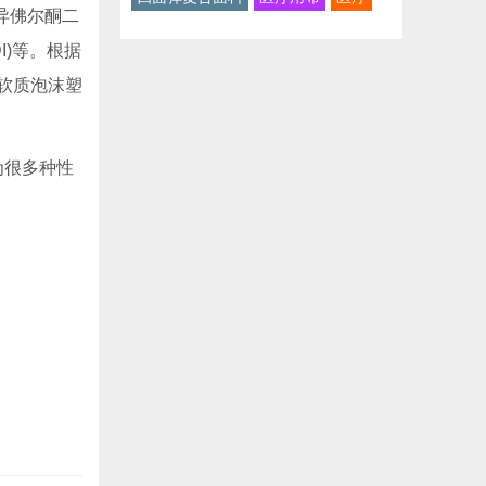
、异佛尔酮二
I)等。根据
软质泡沫塑
为很多种性