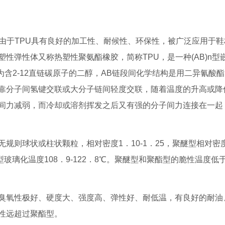
由于TPU具有良好的加工性、耐候性、环保性，被广泛应用于鞋
性弹性体又称热塑性聚氨酯橡胶，简称TPU，是一种(AB)n型
醚，B为含2-12直链碳原子的二醇，AB链段间化学结构是用二异氰酸
胶靠分子间氢键交联或大分子链间轻度交联，随着温度的升高或降
间力减弱，而冷却或溶剂挥发之后又有强的分子间力连接在一起
规则球状或柱状颗粒，相对密度1．10-1．25，聚醚型相对密
型玻璃化温度108．9-122．8℃。聚醚型和聚酯型的脆性温度低于
臭氧性极好、硬度大、强度高、弹性好、耐低温，有良好的耐油
性远超过聚酯型。