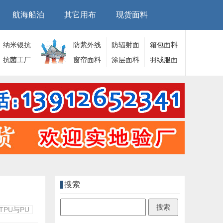
航海船泊
其它用布
现货面料
纳米银抗
防紫外线
防辐射面
箱包面料
菌面料
抗菌工厂
面料
窗帘面料
料
涂层面料
羽绒服面
料
搜索
TPU与PU