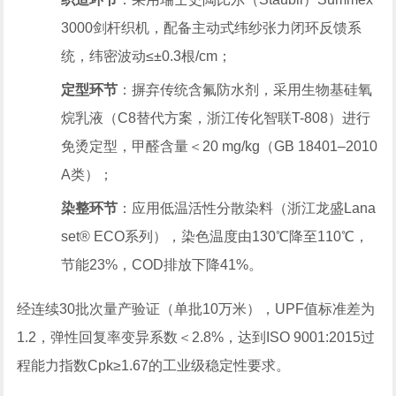
3000剑杆织机，配备主动式纬纱张力闭环反馈系
统，纬密波动≤±0.3根/cm；
定型环节
：摒弃传统含氟防水剂，采用生物基硅氧
烷乳液（C8替代方案，浙江传化智联T-808）进行
免烫定型，甲醛含量＜20 mg/kg（GB 18401–2010
A类）；
染整环节
：应用低温活性分散染料（浙江龙盛Lana
set® ECO系列），染色温度由130℃降至110℃，
节能23%，COD排放下降41%。
经连续30批次量产验证（单批10万米），UPF值标准差为
1.2，弹性回复率变异系数＜2.8%，达到ISO 9001:2015过
程能力指数Cpk≥1.67的工业级稳定性要求。