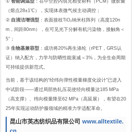
①
智能调温型
：在中空腔内填充相变材料（PCM）微胶囊
（熔点28±1℃），实现体表微气候主动调控；
②
自清洁增强型
：表面接枝TiO₂纳米柱阵列（高度120n
m，间距80nm），在可见光下分解有机污染物，接触角＜
5°；
③
生物基兼容型
：成功将20%再生涤纶（rPET，GRS认
证）纳入配方，力学与防晒性能衰减＜3%，为全生命周期
可持续提供新范式。
当前，基于该结构的“经纬向弹性模量梯度化设计”已进入
中试阶段——通过局部热轧压花使经向模量达185 MPa
（高支撑）、纬向模量降至62 MPa（高延展），有望在20
25年实现运动防护服领域的精准力学适配革命。
昆山市英杰纺织品有限公司
www.alltextile.
cn