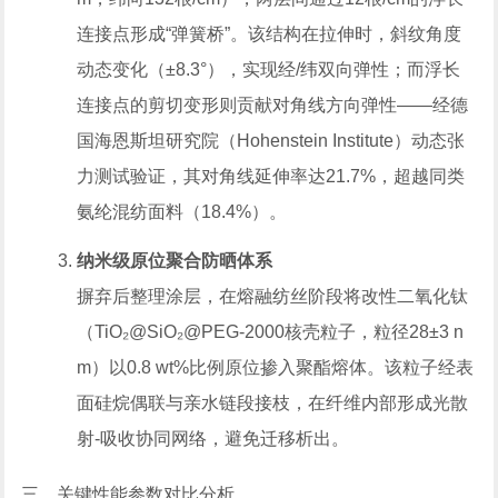
连接点形成“弹簧桥”。该结构在拉伸时，斜纹角度
动态变化（±8.3°），实现经/纬双向弹性；而浮长
连接点的剪切变形则贡献对角线方向弹性——经德
国海恩斯坦研究院（Hohenstein Institute）动态张
力测试验证，其对角线延伸率达21.7%，超越同类
氨纶混纺面料（18.4%）。
纳米级原位聚合防晒体系
摒弃后整理涂层，在熔融纺丝阶段将改性二氧化钛
（TiO₂@SiO₂@PEG-2000核壳粒子，粒径28±3 n
m）以0.8 wt%比例原位掺入聚酯熔体。该粒子经表
面硅烷偶联与亲水链段接枝，在纤维内部形成光散
射-吸收协同网络，避免迁移析出。
三、关键性能参数对比分析