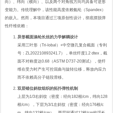
向）、纬向（横向）、以及两个对角线方向均具备可逆形
变能力。传统理解中，该性能高度依赖氨纶（Spandex）
的嵌入。然而，本项目通过三项原创性设计，彻底摆脱弹
性纤维依赖：
异形截面涤纶长丝的力学解耦设计
采用三叶形（Tri-lobal）+中空微孔复合截面（专利
号：ZL202210893241.7），单丝纤度1.2 dtex，截
面不对称度达0.68（ASTM D737-20测试），使纤
维在受力时产生可控屈曲与旋转位移，释放内应力
而不依赖高分子链段滑移。
双层错位斜纹组织的拓扑弹性机制
上层为1/3右斜纹（密度：经向182根/cm，纬向128
根/cm），下层为3/1左斜纹（密度：经向176根/c
m，纬向132根/cm），两层间通过12根/cm的浮长