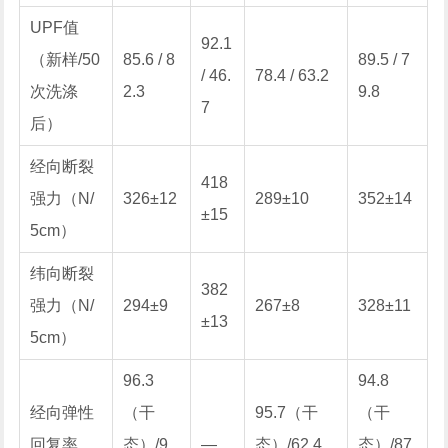
UPF值
92.1
（新样/50
85.6 / 8
89.5 / 7
/ 46.
78.4 / 63.2
次洗涤
2.3
9.8
7
后）
经向断裂
418
强力（N/
326±12
289±10
352±14
±15
5cm）
纬向断裂
382
强力（N/
294±9
267±8
328±11
±13
5cm）
96.3
94.8
经向弹性
（干
95.7（干
（干
回复率
态）/9
—
态）/62.4
态）/87.