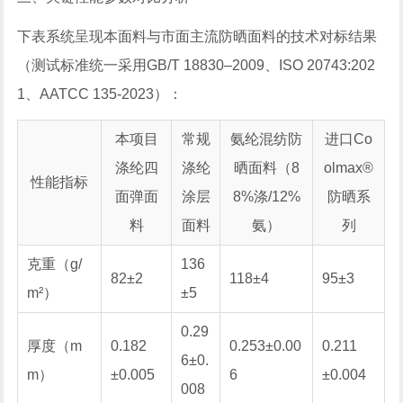
下表系统呈现本面料与市面主流防晒面料的技术对标结果
（测试标准统一采用GB/T 18830–2009、ISO 20743:202
1、AATCC 135-2023）：
本项目
常规
氨纶混纺防
进口Co
涤纶四
涤纶
晒面料（8
olmax®
性能指标
面弹面
涂层
8%涤/12%
防晒系
料
面料
氨）
列
克重（g/
136
82±2
118±4
95±3
m²）
±5
0.29
厚度（m
0.182
0.253±0.00
0.211
6±0.
m）
±0.005
6
±0.004
008