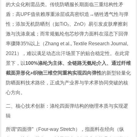
的大众化刚需品类。传统防晒服长期面临三重结构性矛
盾：高UPF值依赖厚重涂层或高密织造→牺牲透气性与弹
性；添加无机防晒剂（如TiO₂、ZnO）易引发皮肤摩擦刺
激与洗涤衰减；而常规氨纶包芯纱弹力面料在湿态下回弹
率骤降35%以上（Zhang et al.,
Textile Research Journal
,
2021），难以满足动态出汗场景下的贴合稳定性。在此背
景下，以
100%涤纶为主体、全链路无氨纶介入、通过纤维
截面异形化+织物三维空间重构实现四向弹性
的新型轻量化
防晒面料技术路径，正成为产业界与学术界协同突破的核
心方向。
二、核心技术创新：涤纶四面弹结构的物理本质与实现逻
辑
所谓“四面弹”（Four-way Stretch），指面料在经向（纵