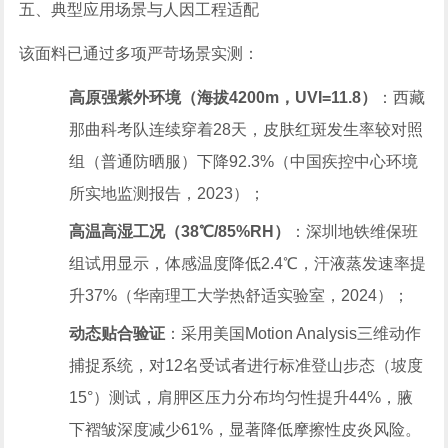
五、典型应用场景与人因工程适配
该面料已通过多项严苛场景实测：
高原强紫外环境（海拔4200m，UVI=11.8）
：西藏
那曲科考队连续穿着28天，皮肤红斑发生率较对照
组（普通防晒服）下降92.3%（中国疾控中心环境
所实地监测报告，2023）；
高温高湿工况（38℃/85%RH）
：深圳地铁维保班
组试用显示，体感温度降低2.4℃，汗液蒸发速率提
升37%（华南理工大学热舒适实验室，2024）；
动态贴合验证
：采用美国Motion Analysis三维动作
捕捉系统，对12名受试者进行标准登山步态（坡度
15°）测试，肩胛区压力分布均匀性提升44%，腋
下褶皱深度减少61%，显著降低摩擦性皮炎风险。