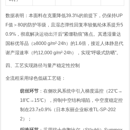
数据表明：本面料在克重降低39.3%的前提下，仍保持UP
F值＞80的防护等级，且湿态弹性回复率较氨纶体系提升5
0.9%，彻底解决运动出汗后“紧绷勒痕”痛点。其透湿量达
国标优等品（≥8000 g/m²·24h）的1.6倍，接近人体静息代
谢产湿速率（约12,000 g/m²·24h），实现“呼吸式防晒”。
四、工艺实现路径与量产稳定性控制
全流程采用绿色低碳工艺链：
纺丝环节
：在侧吹风系统中引入梯度温控（22℃→
18℃→15℃），抑制中空结构塌陷，中空度稳定控
制在23.7±0.9%（日本东丽企业标准TL-SP-202
2）；
织造环节
：采用瑞士史陶比尔（Stäubli）Summex