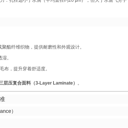
能力：孔径远小于水滴（平均直径约20 μm），但大于水蒸气分子
或聚酯纤维织物，提供耐磨性和外观设计。
透湿。
毛布，提升穿着舒适度。
三层压复合面料（3-Layer Laminate）
。
准
tance）