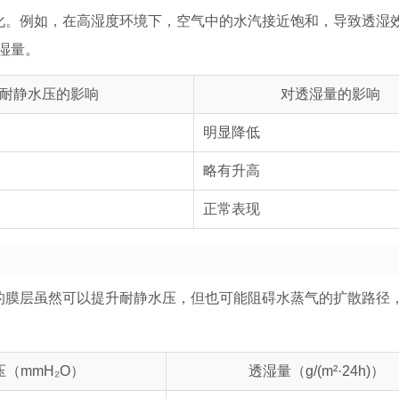
变化。例如，在高湿度环境下，空气中的水汽接近饱和，导致透湿
湿量。
耐静水压的影响
对透湿量的影响
明显降低
略有升高
正常表现
厚的膜层虽然可以提升耐静水压，但也可能阻碍水蒸气的扩散路径
（mmH₂O）
透湿量（g/(m²·24h)）