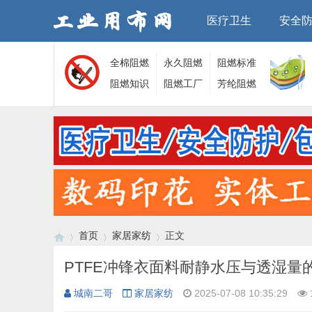
医疗卫生
安全
全棉阻燃
永久阻燃
阻燃标准
面料
阻燃知识
面料
阻燃工厂
芳纶阻燃
面料
首页
家居家纺
正文
PTFE冲锋衣面料耐静水压与透湿量
城南二哥
家居家纺
2025-07-08 10:35:29
›
›
›