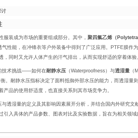
探讨
性
性服装成为市场的重要组成部分。其中，
聚四氟乙烯（Polytetraf
透气性能，在冲锋衣等户外装备中得到了广泛应用。PTFE膜作
透，同时又允许人体产生的汗气排出，从而实现舒适的穿着体验
的技术挑战——如何在
耐静水压
（Waterproofness）与
透湿量
（Mo
）之间实现良好的平衡。耐静水压指标决定了面料抵御外部水压的能力，而透湿
着产品的使用舒适度，也直接关系到其市场竞争力。
水压与透湿量的定义及其影响因素展开分析，并结合国内外研究文
过引入具体的产品参数、图表对比及实验数据，旨在为相关领域