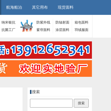
航海船泊
其它用布
现货面料
纳米银抗
防紫外线
防辐射面
箱包面料
菌面料
抗菌工厂
面料
窗帘面料
料
涂层面料
羽绒服面
料
搜索