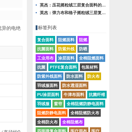
英杰：压花摇粒绒三层复合面料的热湿舒适性与层间结合强度协同提升工艺
英杰：弹力布和格子摇粒绒三层复合面料在修身户外夹克中的弹性与保暖协同设计
标签列表
优异的电绝
复合面料
阻燃面料
阻燃
抗菌面料
防紫外线
防晒
工业用布
涂层面料
全棉阻燃面料
抗菌
PTFE复合面料
包装材料
防紫外线面料
防水面料
防火布
羽绒服面料
防水透湿面料
PU涂层面料
牛津布面料
抗菌纤维
羽绒服
窗帘
全棉阻燃防静电面料
阻燃防静电面料
全棉阻燃防火布
全棉防火布
全棉阻燃布
四面弹复合面料
医疗用布
医疗