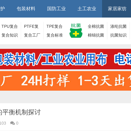
防护
包装材料
国防工业
土工农业
家居家纺
TPU复合
PTFE复
TPE复合
全棉抗菌
涤纶抗菌
面料
复合知识
合面料
复合工厂
面料
复合标准
棉锦抗菌
面料
抗菌知识
面料
的平衡机制探讨
103
0