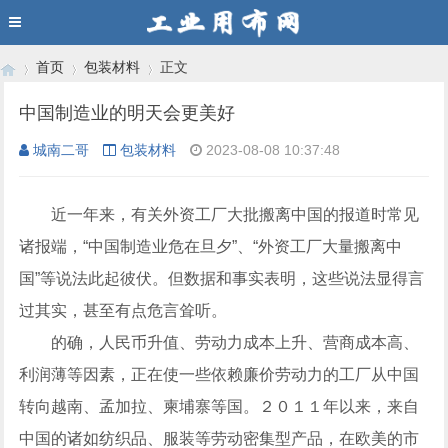
首页
包装材料
正文
中国制造业的明天会更美好
城南二哥
包装材料
2023-08-08 10:37:48
›
›
›
近一年来，有关外资工厂大批搬离中国的报道时常见
诸报端，“中国制造业危在旦夕”、“外资工厂大量搬离中
国”等说法此起彼伏。但数据和事实表明，这些说法显得言
过其实，甚至有点危言耸听。
的确，人民币升值、劳动力成本上升、营商成本高、
利润薄等因素，正在使一些依赖廉价劳动力的工厂从中国
转向越南、孟加拉、柬埔寨等国。２０１１年以来，来自
中国的诸如纺织品、服装等劳动密集型产品，在欧美的市