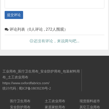
提交评论
评论列表（0人评论 , 272人围观）
☹还没有评论，来说两句吧...
工业用布_医疗卫生用布_安全防护用布_包装材料用
布_土工农业用布
https://www.oxfordfabrics.com/
统计代码
|
蜀ICP备18039239号-2
Powered By 城南二哥
医疗卫生用布
土工农业用布
现货面料超市
安全防护用布
家居家纺用布
其它工业用布