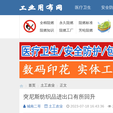
医疗卫生
安全
全棉阻燃
永久阻燃
阻燃标准
面料
阻燃知识
面料
阻燃工厂
芳纶阻燃
面料
首页
土工农业
正文
突尼斯纺织品进出口有所回升
城南二哥
土工农业
2023-07-18 16:43:36
›
›
›