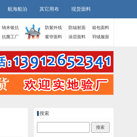
航海船泊
其它用布
现货面料
纳米银抗
防紫外线
防辐射面
箱包面料
菌面料
抗菌工厂
面料
窗帘面料
料
涂层面料
羽绒服面
料
搜索