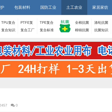
防护
包装材料
国防工业
土工农业
家居家纺
TPU复合
PTFE复
TPE复合
全棉抗菌
涤纶抗菌
面料
复合知识
合面料
复合工厂
面料
复合标准
棉锦抗菌
面料
抗菌知识
面料
2457
0