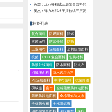
英杰：压花摇粒绒三层复合面料的热湿舒适性与层间结合强度协同提升工艺
英杰：弹力布和格子摇粒绒三层复合面料在修身户外夹克中的弹性与保暖协同设计
标签列表
复合面料
阻燃面料
阻燃
抗菌面料
防紫外线
防晒
工业用布
涂层面料
全棉阻燃面料
抗菌
PTFE复合面料
包装材料
防紫外线面料
防水面料
防火布
羽绒服面料
防水透湿面料
PU涂层面料
牛津布面料
抗菌纤维
羽绒服
窗帘
全棉阻燃防静电面料
阻燃防静电面料
全棉阻燃防火布
全棉防火布
全棉阻燃布
四面弹复合面料
医疗用布
医疗