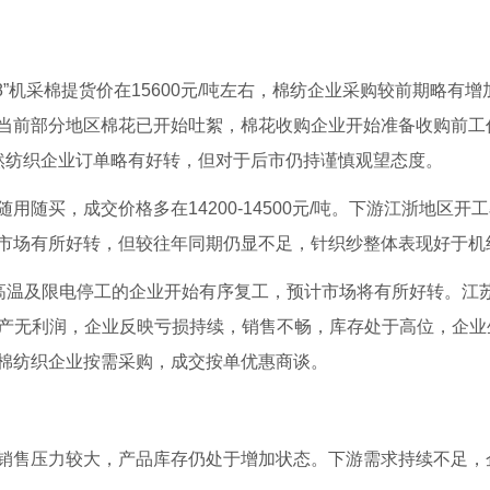
机采棉提货价在15600元/吨左右，棉纺企业采购较前期略有增
当前部分地区棉花已开始吐絮，棉花收购企业开始准备收购前工
然纺织企业订单略有好转，但对于后市仍持谨慎观望态度。
买，成交价格多在14200-14500元/吨。下游江浙地区开
市场有所好转，但较往年同期仍显不足，针织纱整体表现好于机
高温及限电停工的企业开始有序复工，预计市场将有所好转。江
短纤生产无利润，企业反映亏损持续，销售不畅，库存处于高位，企
游棉纺织企业按需采购，成交按单优惠商谈。
售压力较大，产品库存仍处于增加状态。下游需求持续不足，