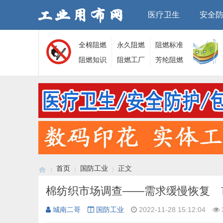
医疗卫生
安全
全棉阻燃
永久阻燃
阻燃标准
面料
阻燃知识
面料
阻燃工厂
芳纶阻燃
面料
首页
国防工业
正文
棉纺织市场调查——需求缓慢恢复 
城南二哥
国防工业
2022-11-28 15:12:04
›
›
›