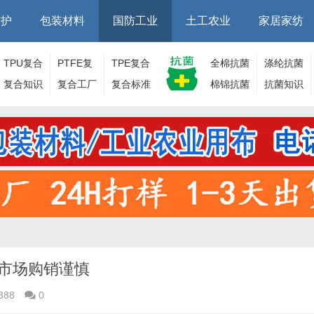
防护
包装材料
国防工业
土工农业
家居家纺
TPU复合
PTFE复
TPE复合
全棉抗菌
涤纶抗菌
面料
复合知识
合面料
复合工厂
面料
复合标准
棉锦抗菌
面料
抗菌知识
面料
市场购销谨慎
388
0