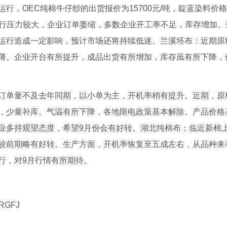
，OEC纯棉牛仔纱的出货报价为15700元/吨，靛蓝染料价
格下行压力较大，企业订单萎缩，多数企业开工率不足，库存增加
运行造成一定影响，预计市场还将持续低迷。兰溪坯布：近期原
薄。企业开台有所提升，成品出货有所增加，库存虽有所下降，
单量不及去年同期，以小单为主，开机率稍有提升。近期，原
，少量补库。气温有所下降，各地限电政策基本解除。产品价格
业多持观望态度，希望9月份会有好转。湖北纯棉布：临近新棉
较前期略有好转。生产方面，开机率恢复至五成左右，从品种来
行，对9月行情有所期待。
RGFJ