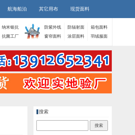
航海船泊
其它用布
现货面料
纳米银抗
防紫外线
防辐射面
箱包面料
菌面料
抗菌工厂
面料
窗帘面料
料
涂层面料
羽绒服面
料
搜索