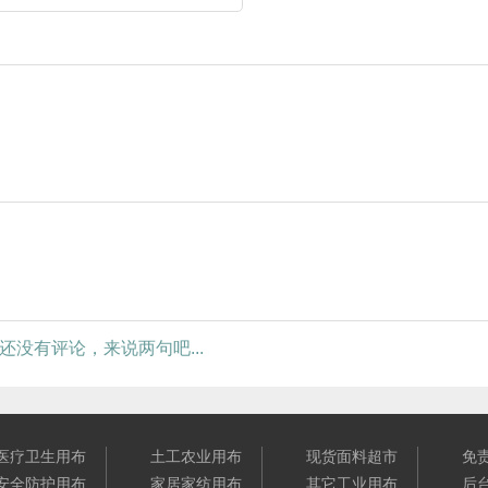
还没有评论，来说两句吧...
医疗卫生用布
土工农业用布
现货面料超市
免
安全防护用布
家居家纺用布
其它工业用布
后