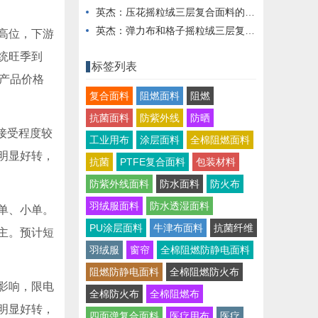
英杰：压花摇粒绒三层复合面料的热湿舒适性与层间结合强度协同提升工艺
英杰：弹力布和格子摇粒绒三层复合面料在修身户外夹克中的弹性与保暖协同设计
高位，下游
统旺季到
标签列表
产品价格
复合面料
阻燃面料
阻燃
抗菌面料
防紫外线
防晒
接受程度较
工业用布
涂层面料
全棉阻燃面料
明显好转，
抗菌
PTFE复合面料
包装材料
防紫外线面料
防水面料
防火布
羽绒服面料
防水透湿面料
单、小单。
PU涂层面料
牛津布面料
抗菌纤维
主。预计短
羽绒服
窗帘
全棉阻燃防静电面料
阻燃防静电面料
全棉阻燃防火布
影响，限电
全棉防火布
全棉阻燃布
明显好转，
四面弹复合面料
医疗用布
医疗