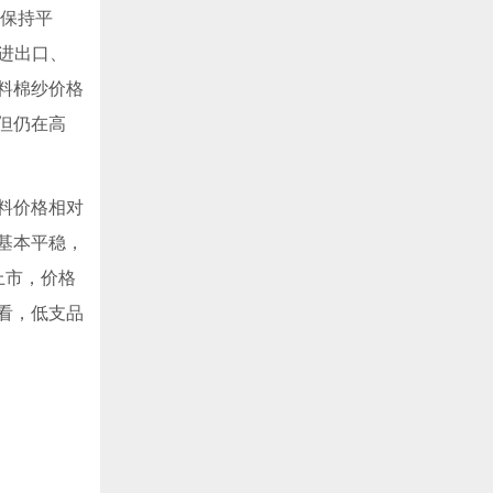
格保持平
。进出口、
料棉纱价格
但仍在高
料价格相对
基本平稳，
上市，价格
看，低支品