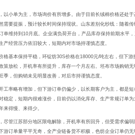
以小单为主，市场询价有所增多。由于目前长绒棉价格还处于
然需要提振，预计较长时间保持现状。山东差别化纱线：随着传
订单维持到10月底。企业满负荷开台，产品库存保持前期水平，
生产经营压力依旧较大，短期内对市场持谨慎态度。
本保持平稳，环锭纺30S价格在18000元/吨左右，但下游
政策放松，开机率有所提升，库存一个月左右。坯布市场购销无
旺季，但购销未见明显改善，对后市持谨慎态度。
工率略有增加，但下游订单仍偏少，以长期客户为主，都是短
对稳定，短期内很难涨价，目前仍以消化库存、生产常规订单为
年来得慢、来得少。
尽管江苏部分地区限电解除，开机率有所回升，但受需求偏弱
下游订单量平平无奇，全产业链备货不积极，色纺企业订单仍无