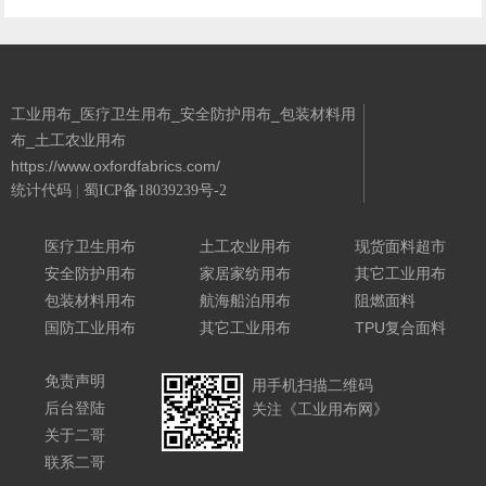
工业用布_医疗卫生用布_安全防护用布_包装材料用
布_土工农业用布
https://www.oxfordfabrics.com/
统计代码
|
蜀ICP备18039239号-2
Powered By 城南二哥
医疗卫生用布
土工农业用布
现货面料超市
安全防护用布
家居家纺用布
其它工业用布
包装材料用布
航海船泊用布
阻燃面料
国防工业用布
其它工业用布
TPU复合面料
免责声明
用手机扫描二维码
后台登陆
关注《工业用布网》
关于二哥
联系二哥