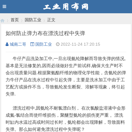
首页
国防工业
正文
如何防止弹力布在漂洗过程中失弹
城南二哥
国防工业
2022-11-24 17:20:15
›
›
›
      牛仔产品洗染加工中,一旦出现氨纶降解而导致失弹的情况,
基本是无法修复的,因而必须做好生产前试样,确保大生产时不
会出现质量问题.根据聚氨酯纤维的物理化学性能，含氨纶的弹
力牛仔产品在洗水过程中引起失弹，主要是洗水加工中由于工
艺配方或操作不当，导致氨纶发生断裂、溶解等现象，终引起
失弹.
      漂洗过程中,因氨纶不耐氯漂白剂， 在次氯酸盐溶液中会形
成氮-氯结合而使纤维损伤，聚醚型氨纶的损伤更严重 。漂洗
时缸内水温过高或时间过长时，氨纶都会出现降解，导致面料 
失弹。那么如何避免漂洗过程中失弹呢？