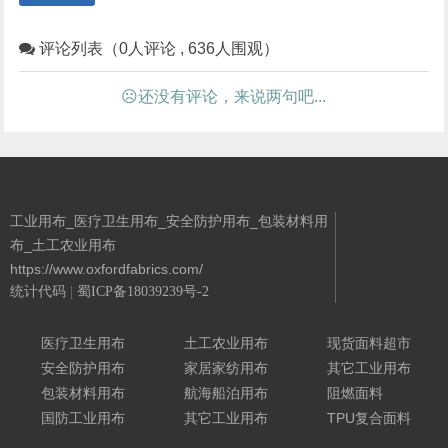
评论列表（0人评论 , 636人围观）
☹还没有评论，来说两句吧...
工业用布_医疗卫生用布_安全防护用布_包装材料用
布_土工农业用布
https://www.oxfordfabrics.com/
统计代码
|
蜀ICP备18039239号-2
Powered By 城南二哥
医疗卫生用布
土工农业用布
现货面料超市
安全防护用布
家居家纺用布
其它工业用布
包装材料用布
航海船泊用布
阻燃面料
国防工业用布
其它工业用布
TPU复合面料