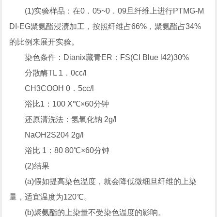
(1)实验样品：在0．05~0．09旦纤维上进行PTMG-M
DI-EG聚氨酯浸渍加工，按照纤维占66%，聚氨酯占34%
的比例来展开实验。
染色条件：Dianix藏青ER：FS(CI Blue l42)30%
分散酶TL 1．0cc/l
CH3COOH 0．5cc/l
浴比1：100 X℃×60分钟
还原清洗法：氢氧化钠 2g/l
NaOH2S204 2g/l
浴比 1：80 80℃×60分钟
(2)结果
(a)假如提高染色温度，就会降低微细旦纤维的上染
量，适宜温度为120℃。
(b)聚氨酯的上染量不受染色温度的影响。