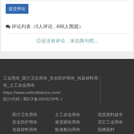
提交评论
评论列表（0人评论 , 498人围观）
☹还没有评论，来说两句吧...
工业用布_医疗卫生用布_安全防护用布_包装材料用
布_土工农业用布
https://www.oxfordfabrics.com/
统计代码
|
蜀ICP备18039239号-2
Powered By 城南二哥
医疗卫生用布
土工农业用布
现货面料超市
安全防护用布
家居家纺用布
其它工业用布
包装材料用布
航海船泊用布
阻燃面料