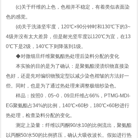
(c)关于纤维的上色，色相并不稳定，有着类似表面染
色的感觉。
(d)关于洗涤坚牢度，120℃×90分钟时和130℃下的3~
4级并没有太大差异，但是耐光坚牢度以120℃为宜，在13
0℃下是2级，140℃下则降落到1级。
◆对微细旦纤维聚氨酯热处理后染料分配的变化
本实验的目的是为了确认：是聚氨酯浸渍织物直接染
色好，还是先对编织物预定型以减少染色褶皱的方法好一
些。同时，也是为了通过热处理来调整极细纱染色。
样品：按照0．05~0．09旦纤维占66%，PTMG-MDI-
EG聚氨酯占34%的比例，140℃×60秒，180℃×60秒进行
热处理，检查染料分配的变化。
测定上染量：纤维以丙酮90/水10的比例流出，聚氨酯
以丙酮50/水50的比例挤压，确认大吸收波长。假如进行热