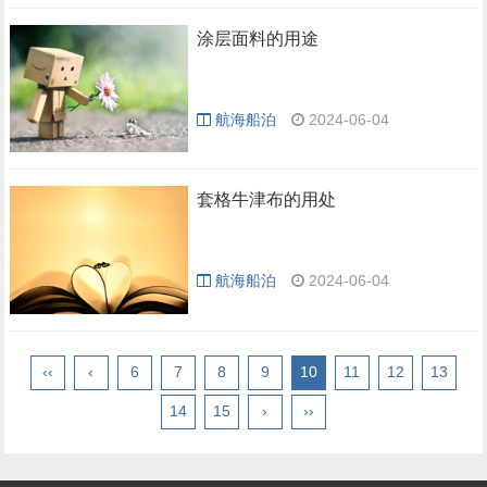
涂层面料的用途
航海船泊
2024-06-04
套格牛津布的用处
航海船泊
2024-06-04
‹‹
‹
6
7
8
9
10
11
12
13
14
15
›
››