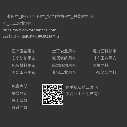
工业用布_医疗卫生用布_安全防护用布_包装材料用
布_土工农业用布
https://www.oxfordfabrics.com/
统计代码
|
蜀ICP备18039239号-2
Powered By 城南二哥
医疗卫生用布
土工农业用布
现货面料超市
安全防护用布
家居家纺用布
其它工业用布
包装材料用布
航海船泊用布
阻燃面料
国防工业用布
其它工业用布
TPU复合面料
免责声明
用手机扫描二维码
后台登陆
关注《工业用布网》
关于二哥
联系二哥