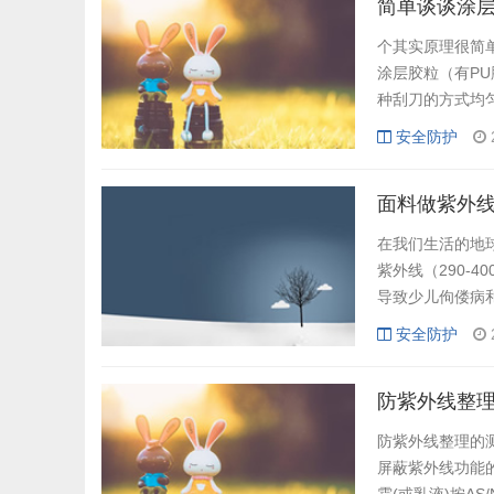
简单谈谈涂
个其实原理很简
涂层胶粒（有PU
种刮刀的方式均
料表面形成一层
安全防护
纱方面会得到较
运动服面料等！至
面料做紫外
在我们生活的地球
紫外线（290-
导致少儿佝偻病
泻），对人类是
安全防护
(红斑、皮肤癌
保护皮肤外，纺织
防紫外线整
防紫外线整理的
屏蔽紫外线功能的