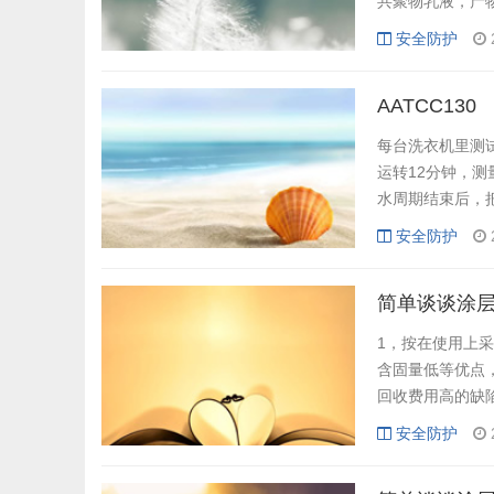
共聚物乳液，产
这种方法早期发
安全防护
到限制。 乳液
业的多种深加工。
AATCC130
每台洗衣机里测
运转12分钟，测
水周期结束后，
实)， 时间设定
安全防护
5min自动冷却
分钟。在加热元件
简单谈谈涂层
1，按在使用上
含固量低等优点
回收费用高的缺
层产品的生产，
安全防护
涂层剂。20世纪7
出现，但大多为溶