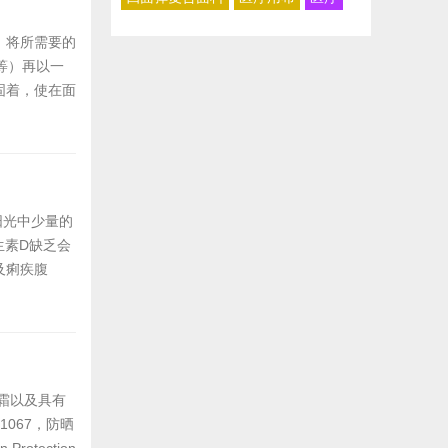
）将所需要的
度等）再以一
固着，使在面
布料一般在裂
服面料，户外
阳光中少量的
生素D缺乏会
及痢疾腹
会晒伤皮肤
了使用防晒霜
霜以及具有
067，防晒