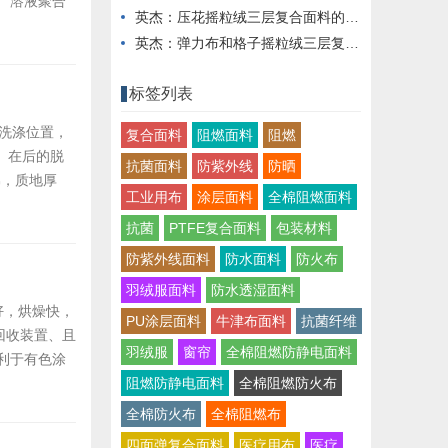
 溶液聚合
英杰：压花摇粒绒三层复合面料的热湿舒适性与层间结合强度协同提升工艺
油剂的应用受
英杰：弹力布和格子摇粒绒三层复合面料在修身户外夹克中的弹性与保暖协同设计
、皮革等工
标签列表
常洗涤位置，
复合面料
阻燃面料
阻燃
 在后的脱
抗菌面料
防紫外线
防晒
棉，质地厚
工业用布
涂层面料
全棉阻燃面料
，接着有
风挡并运转5
抗菌
PTFE复合面料
包装材料
防紫外线面料
防水面料
防火布
羽绒服面料
防水透湿面料
好，烘燥快，
PU涂层面料
牛津布面料
抗菌纤维
回收装置、且
羽绒服
窗帘
全棉阻燃防静电面料
利于有色涂
例子： PU
阻燃防静电面料
全棉阻燃防火布
织整理剂在欧洲
全棉防火布
全棉阻燃布
四面弹复合面料
医疗用布
医疗