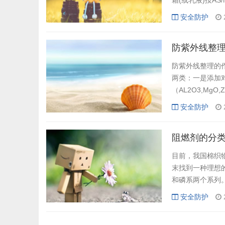
霜(或乳液)按AS/
Factor，SPF;
安全防护
辐射引起人们红斑
防紫外线整
防紫外线整理的
两类：一是添加
（AL2O3,M
线起屏蔽作用；
安全防护
物质通常是一些
吸收紫外线而使分
阻燃剂的分
目前，我国棉织
末找到一种理想
和磷系两个系列
素，具有磷氮协
安全防护
超标、手感粗硬
见。 无机阻燃...