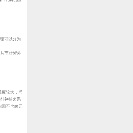
otection
尺度，即以紫外线
机理可以分为
射，从而对紫外
的物质，这类
等，它们通过
难度较大，尚
燃剂包括卤系
酯因不含卤元
游离甲醛含量
市场上较为常