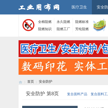
医疗卫生
安全
全棉阻燃
永久阻燃
阻燃标准
面料
阻燃知识
面料
阻燃工厂
芳纶阻燃
面料
首页
安全防护
安全防护 第8页
复合面料产品
复合面料工
›
›