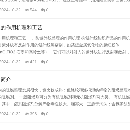
NZS 2604，服装按AS/NZS 4399。在这些标准中，沿用阳光防护因素(Sun Pr
 Ultraviolet Protection Factor,简称UPF值)作为进行屏蔽紫外线效果的
2024-10-22
544
0
效应的小剂量为基础，用UPF值进行评价。...
理的作用机理和工艺
作用机理和工艺 一、防紫外线整理的作用机理 抗紫外线纺织产品的作用
对紫外线有反射作用的紫外线屏蔽剂，如某些金属氧化物的超细粉体
gO,ZnO,TiO2,石墨和高岭土等），它们可以对射入的紫外线进行反射和散
二是添加对紫外线有强烈吸收作用，并能通过能量转换减少紫外线透过量
2024-10-22
421
0
有机化合物，如水杨酸酯类、金属离子螯合物、二苯甲酮类和苯并三唑类
子发生能级跃迁并将之转换成热...
类简介
物的阻燃整理发展很快，也比较成熟；但涤纶和涤棉混纺织物的阻燃整理
的阻燃剂。 一般阻燃剂可分为有机阻燃剂和无机阻燃剂两大类。 有机阻
。其中，卤系阻燃剂分解产物毒性较大、烟雾大，正趋于淘汰；含氮磷酸
同效应和好的发泡成炭系统，性能比较优良，但实际应用中，会产生织物
2024-10-22
398
0
、强力损失较高等问题。目前，芳基磷酸酯和含卤磷酸酯等阻燃剂在我国