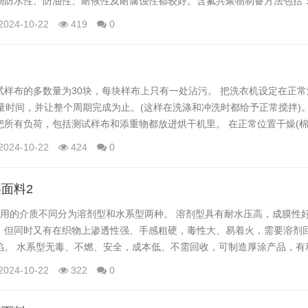
物防水性、防油性、耐候性及耐腐蚀性都较好。含氟共聚物制备方法包括：
展迅速，但由于对环境污染控制要求的提高，溶剂的存在使得这类防水防
2024-10-22
419
0
聚合乳液聚合的优点在于聚合速度快、成本低，乳液状产品比较适合于纺织
乳液聚合由于转化率和竞聚率的原因...
试样布的多数量为30块，每块样布上只有一处沾污。 把洗衣机设定在正
量时间，并让整个周期完成为止。(这样在洗涤和冲洗时都给予正常搅拌)。
把所有负荷，包括测试样布和添重物都放进烘干机里。 在正常位置干燥(
为45min或烘干为止。某些烘干机，在正常位置干燥(棉，质地厚实)烘干后
2024-10-22
424
0
。 对于烘干设定在高档45±5min，但没有这个功能的烘干机， 应转换到冷
通电工作时...
面料2
采用的介质不同分为溶剂型和水系型两种。 溶剂型具有耐水压高，成膜性
，但同时又有在织物上渗透性强、手感粗硬，毒性大、易着火，需要溶剂
陷。 水系型无毒、不燃、安全，成本低、不需回收，可制造厚涂产品，有
涂层亲水性好；其缺点是耐水压低，烘燥慢，在长丝织物上粘着较难。 举个
2024-10-22
322
0
0年代，德国Otto Bayer 首先合成了PU。在1950年前后，PU作为纺
剂型产...