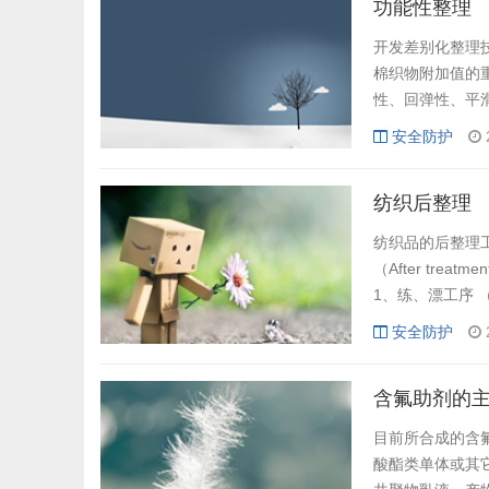
功能性整理
开发差别化整理
棉织物附加值的
性、回弹性、平
合体 性、悬垂
安全防护
性、渗透性、吸
样几种方式： (1
纺织后整理
纺织品的后整理工序：
（After trea
1、练、漂工序 
维，产品表面有短
安全防护
含氟助剂的
目前所合成的含
酸酯类单体或其