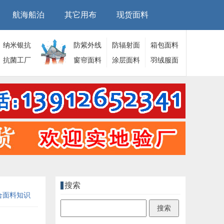
航海船泊
其它用布
现货面料
纳米银抗
防紫外线
防辐射面
箱包面料
菌面料
抗菌工厂
面料
窗帘面料
料
涂层面料
羽绒服面
料
搜索
合面料知识