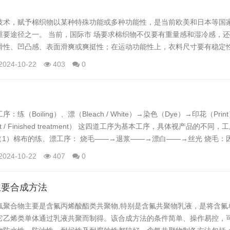
技术，赋予棉织物以某种特殊功能或多种功能性，是当前欧美和日本等国
重要途径之一。 当前，国际市 场要求棉织物不仅要有重量感和湿冷感，
滑性、凹凸感、表面滑爽或爽挺性；在运动功能性上，衣料尺寸要有稳定
性、抗静电性；在保健卫生功能性上，要具有保温性、阻燃性、通气性、吸
2024-10-22
403
0
水性、放水性、抗过敏和抗菌性以及防污、耐热性。 从具体的技术工艺看
)超柔软加工：欧美和日本正在...
练（Boiling）、漂（Bleach / White）→染色（Dye）→印花（Pri
tment / Finished treatment） 这四道工序为基本工序，具体视产品的不
（1）棉布的练、漂工序： 烧毛——→退浆——→漂白——→丝光 烧毛：
小绒毛，为织物美观及...
2024-10-22
407
0
主要合成方法
氟聚合物主要是含氟丙烯酸酯类共聚物,特别是含氟共聚物乳液，是将含氟
它乙烯类单体通过乳液共聚而制得。该合成方法的条件简单、操作易控，