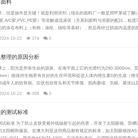
层面料
单，但是操作是关键！就是利用溶剂（现在的面料厂一般是用甲苯或丁酮
胶,A/C胶,PVC,PE胶）等溶解成流涎状（关系到胶料与溶胶的配比，粘
匀的涂在布料上（有棉，涤纶，锦纶等基材），然后再经过烘箱内温度的
均匀的覆盖胶料，从而达到防水，防风，透汽等功能！经过涂层的面料或
2024-10-22
374
0
高的提升，这些经过涂层的面料用在羽绒服面料，滑雪服面料，工作保护
于制造工艺，那要看你是要什么样的物性要...
线整理的原因分析
上，阳光是所有生命的源泉。在海平面上它的光谱约为290-3000nm。
400nm）能保持生物界有良好的生存环境和促进人体内维生素D的生成（维
和成年人的软骨病。症状包括骨头和关节疼痛、肌肉萎缩、失眠、紧张以
有益的，这就是人们要晒"日光浴"的原因。但是，人们发现过量的紫外线
2024-10-22
398
0
、光致角膜炎和白内障)等负面影响。 随着人们在户外活动时间的增多，除
服装也...
理的测试标准
测试标准 为了防止皮肤受紫外线辐射引起的伤害，开发了太阳眼镜、防晒
太阳帽和服装。在澳大利亚这些商品都有规定的标准，如太阳眼镜按AS 1