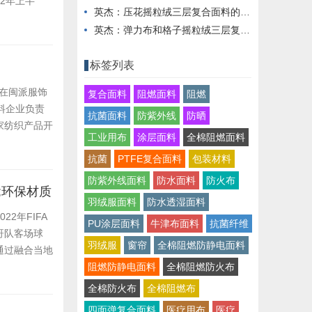
22年上半
英杰：压花摇粒绒三层复合面料的热湿舒适性与层间结合强度协同提升工艺
报告期内服装
英杰：弹力布和格子摇粒绒三层复合面料在修身户外夹克中的弹性与保暖协同设计
.
标签列表
在闽派服饰
复合面料
阻燃面料
阻燃
料企业负责
抗菌面料
防紫外线
防晒
家纺织产品开
工业用布
涂层面料
全棉阻燃面料
为支持单位。
节，共同探
抗菌
PTFE复合面料
包装材料
防紫外线面料
防水面料
防火布
74;环保材质
羽绒服面料
防水透湿面料
2年FIFA
PU涂层面料
牛津布面料
抗菌纤维
哥队客场球
羽绒服
窗帘
全棉阻燃防静电面料
通过融合当地
征着各个球队
阻燃防静电面料
全棉阻燃防火布
大比赛设计国
全棉防火布
全棉阻燃布
四面弹复合面料
医疗用布
医疗