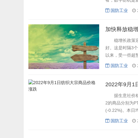
者，数字纺机是
机智能装备创新发
国防工业
昌县成功举办。
宇，浙江省科协新
加快释放稳
稳增长政策迎来
好。这是时隔3
以来，受一些超
对此，今年5月
国防工业
常轨道，确保经
盘、推动经济恢复
2022年9
据生意社价格监
2的商品分别为PT
(-0.22%)。本
国防工业