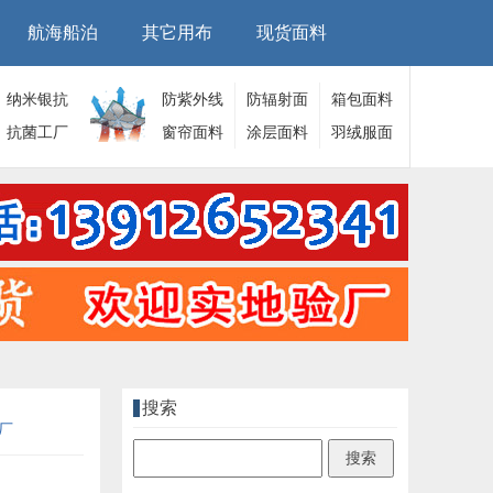
航海船泊
其它用布
现货面料
纳米银抗
防紫外线
防辐射面
箱包面料
菌面料
抗菌工厂
面料
窗帘面料
料
涂层面料
羽绒服面
料
搜索
厂