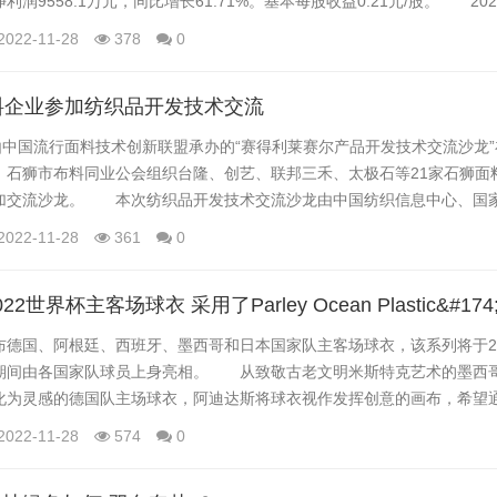
润9558.1万元，同比增长61.71%。基本每股收益0.21元/股。 20
费市场需求回暖，公司近年来在客户结构调整和供应链布局的成效显现，
2022-11-28
378
0
，主营业务收入和利润同比大幅增长，报告期内实现营业总收入21.82亿..
料企业参加纺织品开发技术交流
中国流行面料技术创新联盟承办的“赛得利莱赛尔产品开发技术交流沙龙”
。石狮市布料同业公会组织台隆、创艺、联邦三禾、太极石等21家石狮面
加交流沙龙。 本次纺织品开发技术交流沙龙由中国纺织信息中心、国
单位，由赛得利集团主办，石狮市布料同业公会、石狮市染整同业公会作
2022-11-28
361
0
业难点，共促绿色发展”为主题，分为产品创新、技术分享和互动交流3个环
下莱赛尔的未来...
022世界杯主客场球衣 采用了Parley Ocean Plastic&#1
国、阿根廷、西班牙、墨西哥和日本国家队主客场球衣，该系列将于202
期间由各国家队球员上身亮相。 从致敬古老文明米斯特克艺术的墨西
化为灵感的德国队主场球衣，阿迪达斯将球衣视作发挥创意的画布，希望
，捕捉并传递每个国家的文化故事。该系列球衣配色多样，设计多元，象
2022-11-28
574
0
球衣上的前卫图案则意在放眼未来。 “当我们为FIFA世界杯这样的重
不断提醒自己...