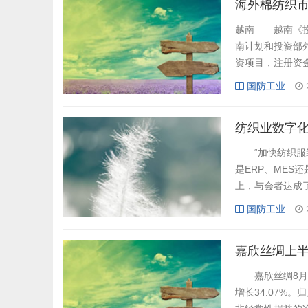
海外棉纺织
越南 越南《投
南计划和投资部外
资项目，注册资
价值链的连结性
国防工业
于出口，而国产
吸引外商投资越南布
纺织业数字
“加快纺织服装
是ERP、MES
上，与会者达成
会议暨全国纺织
国防工业
未来”为主题，
中国纺织工业企业管
嘉欣丝绸上半
嘉欣丝绸8月26
增长34.07%