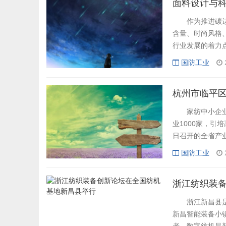
面料设计与科
作为推进碳达峰
含量、时尚风格
行业发展的着力
举行。本届大赛以
国防工业
企业运用绿色设
织产品设计、开发、
杭州市临平
家纺中小企业数
业1000家，引
日召开的全省产
化改造入选全省
国防工业
数字化改造试点
临平区、萧山区上
浙江纺织装
浙江新昌县是全
新昌智能装备小