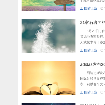
非经常性损益的净利
年，海外服装消
国防工业
出口业务增势强劲
21家石狮面
8月29日，由
策源地石狮举行
人或技术骨干参
发中心作为指导
国防工业
沙龙以“聚焦行
讨新形势与新业态
adidas发布2
阿迪达斯发布德
国际足联世界杯
衣，到以赛车文
代表性文化元素
国防工业
的独特身份，而
家队球衣时，我们