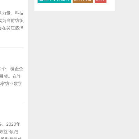
跃力量。科技
成为当前纺织
会在吴江盛泽
参评。大赛鼓励
数字科技在纺
0个、覆盖企
体目标。在昨
托家纺业数字
、区）入选
行业，杭州市
2020年
效益”领跑