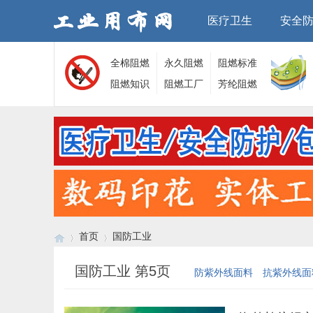
医疗卫生
安全
全棉阻燃
永久阻燃
阻燃标准
面料
阻燃知识
面料
阻燃工厂
芳纶阻燃
面料
首页
国防工业
国防工业 第5页
防紫外线面料
抗紫外线面
›
›