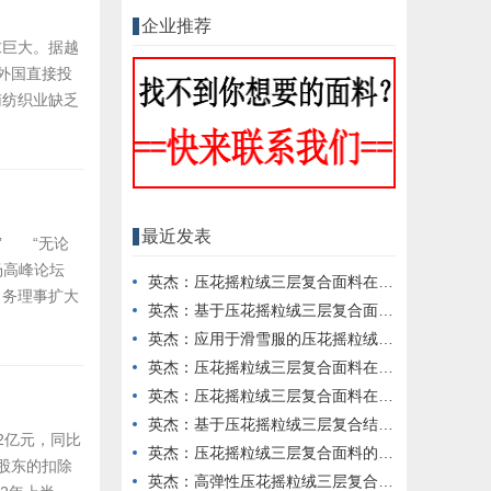
企业推荐
求巨大。据越
效外国直接投
南纺织业缺乏
的纱线主要用
布料短缺正是
最近发表
” “无论
场高峰论坛
英杰：压花摇粒绒三层复合面料在冬季户外服装中的保暖性能优化研究
常务理事扩大
英杰：基于压花摇粒绒三层复合面料的高透气防风运动服饰开发
拥抱智慧新
英杰：应用于滑雪服的压花摇粒绒三层复合面料抗撕裂与耐磨性提升技术
会秘书长、
英杰：压花摇粒绒三层复合面料在户外风衣和夹克中的应用与性能
英杰：压花摇粒绒三层复合面料在户外运动服饰中的保暖与透气性能研究
英杰：基于压花摇粒绒三层复合结构的功能性家居纺织品开发与应用
2亿元，同比
英杰：压花摇粒绒三层复合面料的抗起球性与耐磨性优化技术分析
司股东的扣除
英杰：高弹性压花摇粒绒三层复合面料在冬季童装设计中的应用实践