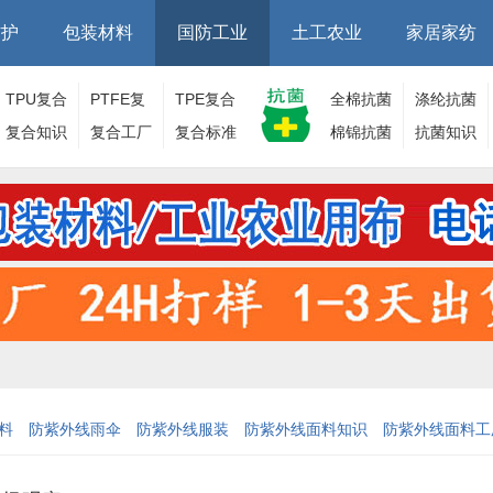
防护
包装材料
国防工业
土工农业
家居家纺
TPU复合
PTFE复
TPE复合
全棉抗菌
涤纶抗菌
面料
复合知识
合面料
复合工厂
面料
复合标准
棉锦抗菌
面料
抗菌知识
面料
料
防紫外线雨伞
防紫外线服装
防紫外线面料知识
防紫外线面料工