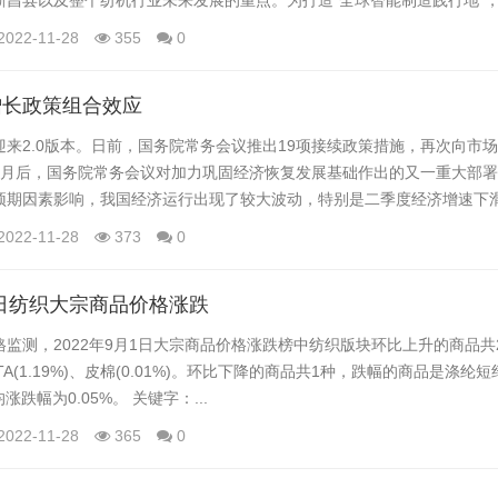
新昌县以及整个纺机行业未来发展的重点。为打造“全球智能制造践行地”
展，助力全省推进共同富裕，8月30日，2022年浙江省纺织装备创新论
2022-11-28
355
0
 中国纺织机械协会会长顾平（线上），浙江省科学技术协会党组成员
材料新能源...
增长政策组合效应
2.0版本。日前，国务院常务会议推出19项接续政策措施，再次向市
个月后，国务院常务会议对加力巩固经济恢复发展基础作出的又一重大部
预期因素影响，我国经济运行出现了较大波动，特别是二季度经济增速下
23日召开的国务院常务会议推出了六方面33项一揽子稳经济措施，旨在推
2022-11-28
373
0
济运行在合理区间。 应该说，上述一揽子稳经济政策举措对稳住上半
发展起到了积极...
月1日纺织大宗商品价格涨跌
测，2022年9月1日大宗商品价格涨跌榜中纺织版块环比上升的商品共
A(1.19%)、皮棉(0.01%)。环比下降的商品共1种，跌幅的商品是涤纶短
日均涨跌幅为0.05%。 关键字：...
2022-11-28
365
0