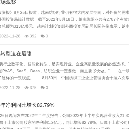
市场观察
资报》8月25日报道，越南纺织行业仍有很大的发展空间，对外资的需
国投资局统计数据，截至2022年5月18日，越南纺织业共有2787个有
金总额为313亿美元。越南计划投资部外商投资局副局长阮英俊表示，越
。越南的纱线和服装有很大的贸易顺差，但布料的贸易逆差也很大。生产
2022-11-28
392
0
布料仅满足近50%的需求，使越南每年进口超过100亿美元的各种布料。
料...
化转型迫在眉睫
行业数字化、智能化转型，是实现行业、企业高质量发展的必然选择。
还是PAAS、SaaS、Daas，纺织企业一定要做，而且要尽快做。” 在一
了这样的一致观点。 8月30日，中国纺织工业企业管理协会十届六次
服装企业数字化转型高峰论坛在浙江杭州举办。会议以“助推数字化转型，
2022-11-28
375
0
吸引了来自产业链上下游的近150位代表参会交流。 中国纺织工业联合
...
年净利同比增长82.79%
日晚间发布2022年半年度报告，公司2022年上半年实现营业收入21.8
。归属于上市公司股东的净利润1.2亿元，同比增长82.79%。归属于上市公