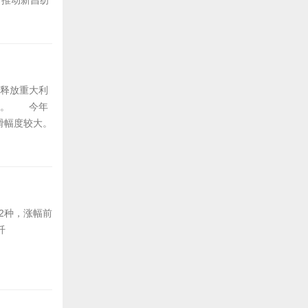
，推动新昌纺
坛在浙江省新
、副主席武传
场释放重大利
署。 今年
滑幅度较大。
动经济回归正
年经济基本
2种，涨幅前
纤